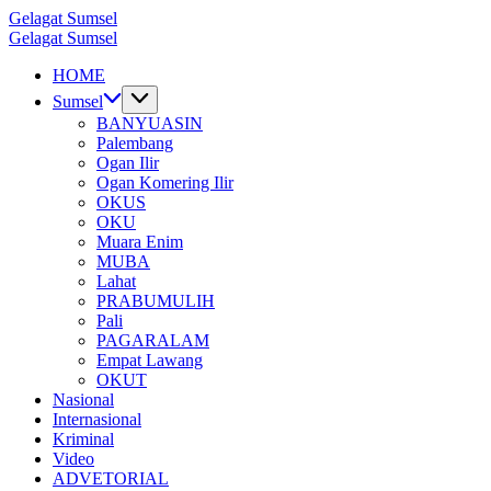
Skip
Gelagat Sumsel
to
Media
Gelagat Sumsel
content
Cyber
Media
HOME
Cyber
Sumsel
BANYUASIN
Palembang
Ogan Ilir
Ogan Komering Ilir
OKUS
OKU
Muara Enim
MUBA
Lahat
PRABUMULIH
Pali
PAGARALAM
Empat Lawang
OKUT
Nasional
Internasional
Kriminal
Video
ADVETORIAL