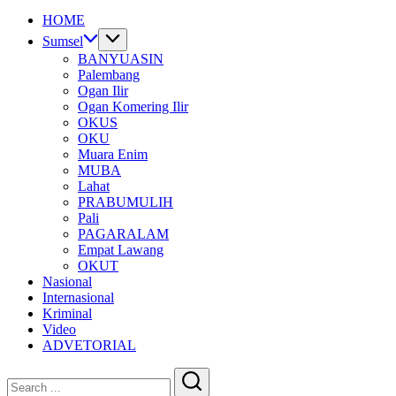
HOME
Sumsel
BANYUASIN
Palembang
Ogan Ilir
Ogan Komering Ilir
OKUS
OKU
Muara Enim
MUBA
Lahat
PRABUMULIH
Pali
PAGARALAM
Empat Lawang
OKUT
Nasional
Internasional
Kriminal
Video
ADVETORIAL
Close
Search