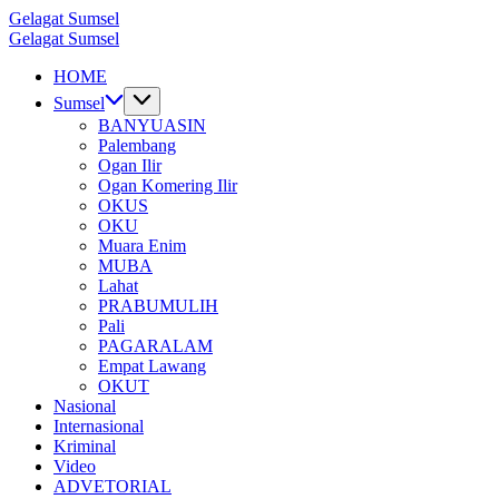
Skip
Gelagat Sumsel
to
Media
Gelagat Sumsel
content
Cyber
Media
HOME
Cyber
Sumsel
BANYUASIN
Palembang
Ogan Ilir
Ogan Komering Ilir
OKUS
OKU
Muara Enim
MUBA
Lahat
PRABUMULIH
Pali
PAGARALAM
Empat Lawang
OKUT
Nasional
Internasional
Kriminal
Video
ADVETORIAL