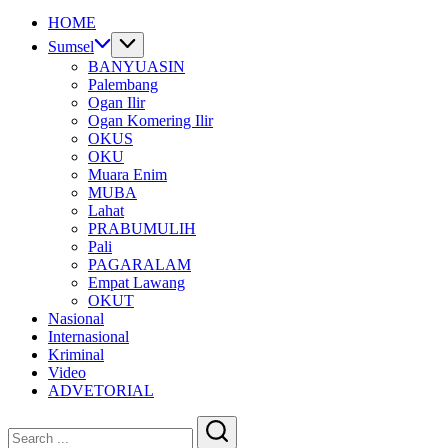
HOME
Sumsel
BANYUASIN
Palembang
Ogan Ilir
Ogan Komering Ilir
OKUS
OKU
Muara Enim
MUBA
Lahat
PRABUMULIH
Pali
PAGARALAM
Empat Lawang
OKUT
Nasional
Internasional
Kriminal
Video
ADVETORIAL
Close
Search