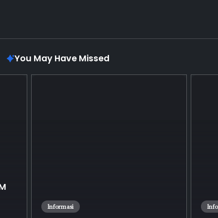
You May Have Missed
BM
Informasi
Inf