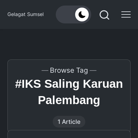
Skip
to
Gelagat Sumsel
content
Media
Cyber
Browse Tag
#IKS Saling Karuan
Palembang
1 Article