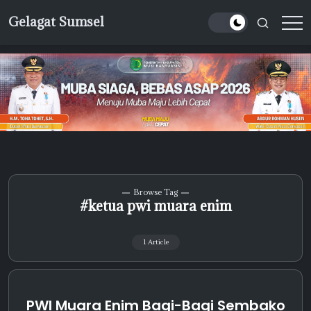
Skip
Gelagat Sumsel
to
Media
content
Cyber
Browse Tag
#ketua pwi muara enim
1 Article
PWI Muara Enim Bagi-Bagi Sembako