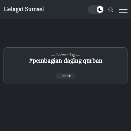
Skip
Gelagat Sumsel
to
Media
content
Cyber
Browse Tag
#pembagian daging qurban
1 Article