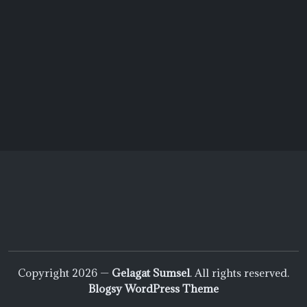
Selain Warga Kurang Mampu, Warga
Yang Tengah Melakukan Isoman
Menjadi Prioritas Penerima Daging
Qurban di Bayung Lencir
1:57 - 20/07/2021
MUBA
Copyright 2026 —
Gelagat Sumsel
. All rights reserved.
Blogsy WordPress Theme