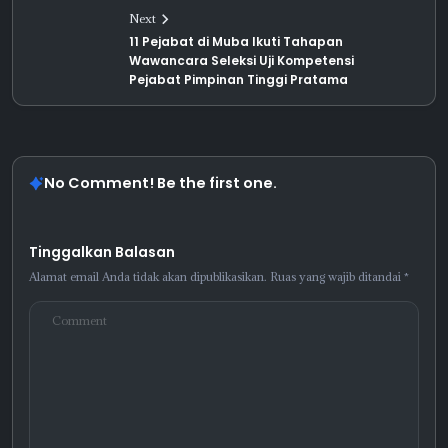
Next
11 Pejabat di Muba Ikuti Tahapan
Wawancara Seleksi Uji Kompetensi
Pejabat Pimpinan Tinggi Pratama
No Comment! Be the first one.
Tinggalkan Balasan
Alamat email Anda tidak akan dipublikasikan.
Ruas yang wajib ditandai
*