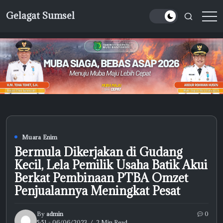
Skip
Gelagat Sumsel
to
Media
content
Cyber
Muara Enim
Bermula Dikerjakan di Gudang
Kecil, Lela Pemilik Usaha Batik Akui
Berkat Pembinaan PTBA Omzet
Penjualannya Meningkat Pesat
By
admin
0
5:51 - 06/06/2023
2 Min Read