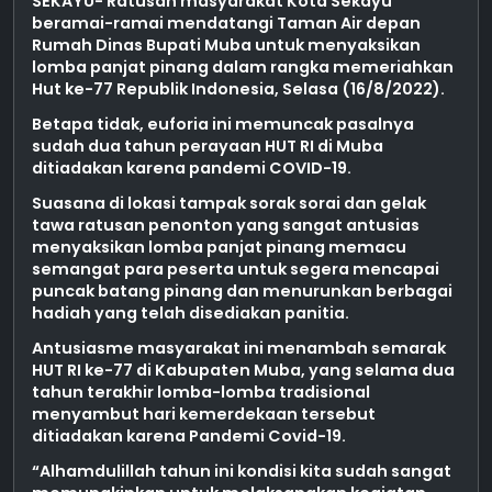
SEKAYU- Ratusan masyarakat Kota Sekayu
beramai-ramai mendatangi Taman Air depan
Rumah Dinas Bupati Muba untuk menyaksikan
lomba panjat pinang dalam rangka memeriahkan
Hut ke-77 Republik Indonesia, Selasa (16/8/2022).
Betapa tidak, euforia ini memuncak pasalnya
sudah dua tahun perayaan HUT RI di Muba
ditiadakan karena pandemi COVID-19.
Suasana di lokasi tampak sorak sorai dan gelak
tawa ratusan penonton yang sangat antusias
menyaksikan lomba panjat pinang memacu
semangat para peserta untuk segera mencapai
puncak batang pinang dan menurunkan berbagai
hadiah yang telah disediakan panitia.
Antusiasme masyarakat ini menambah semarak
HUT RI ke-77 di Kabupaten Muba, yang selama dua
tahun terakhir lomba-lomba tradisional
menyambut hari kemerdekaan tersebut
ditiadakan karena Pandemi Covid-19.
“Alhamdulillah tahun ini kondisi kita sudah sangat