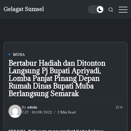
Skip
Gelagat Sumsel
to
Media
content
Cyber
MUBA
Bertabur Hadiah dan Ditonton
Langsung Pj Bupati Apriyadi,
Lomba Panjat Pinang Depan
Rumah Dinas Bupati Muba
Berlangsung Semarak
By
admin
0
7:27 - 16/08/2022
2 Min Read