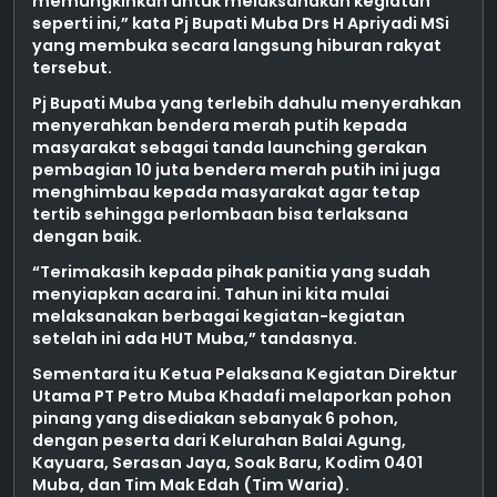
memungkinkan untuk melaksanakan kegiatan
seperti ini,” kata Pj Bupati Muba Drs H Apriyadi MSi
yang membuka secara langsung hiburan rakyat
tersebut.
Pj Bupati Muba yang terlebih dahulu menyerahkan
menyerahkan bendera merah putih kepada
masyarakat sebagai tanda launching gerakan
pembagian 10 juta bendera merah putih ini juga
menghimbau kepada masyarakat agar tetap
tertib sehingga perlombaan bisa terlaksana
dengan baik.
“Terimakasih kepada pihak panitia yang sudah
menyiapkan acara ini. Tahun ini kita mulai
melaksanakan berbagai kegiatan-kegiatan
setelah ini ada HUT Muba,” tandasnya.
Sementara itu Ketua Pelaksana Kegiatan Direktur
Utama PT Petro Muba Khadafi melaporkan pohon
pinang yang disediakan sebanyak 6 pohon,
dengan peserta dari Kelurahan Balai Agung,
Kayuara, Serasan Jaya, Soak Baru, Kodim 0401
Muba, dan Tim Mak Edah (Tim Waria).