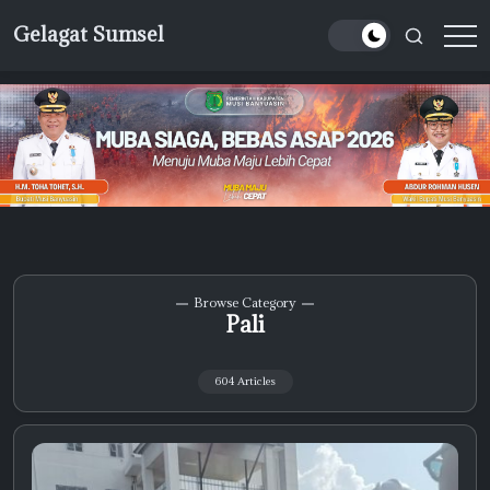
Skip
Gelagat Sumsel
to
Media
content
Cyber
Browse Category
Pali
604 Articles