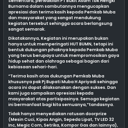
Sementara, perwakilan PT Bukit Asam Tbk Hengki
Burnama dalam sambutannya mengucapkan
apresiasi dan terima kasih kepada Pemkab Muba
dan masyarakat yang sangat mendukung
kegiatan tersebut sehingga acara berlangsung
sangat semarak.
Dikatakannya, Kegiatan ini merupakan bukan
hanya untuk memperingati HUT BUMN, tetapi ini
bentuk dukungan pihaknya kepada Pemkab Muba
yang terus berupaya untuk mempromosikan gaya
hidup sehat dan olahraga sebagai bagian dari
kebiasaan sehari-hari.
“Terima kasih atas dukungan Pemkab Muba
khususnya pak Pj Bupati Muba H Apriyadi sehingga
acara ini dapat dilaksanakan dengan sukses. Dan
kami juga sampaikan apresiasi kepada
masyarakat atas partisipasinya. Semoga kegiatan
ini bermanfaat bagi kita semuanya,”tandasnya.
Tidak hanya menyediakan ratusan doorprize
(Mesin Cuci, Kipas Angin, Sepeda Lipat, TV LED 32
Inc, Megic Com, Setrika, Kompor Gas dan lainnya),