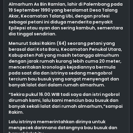
Almarhum As Bin Ramlan, lahir di Palembang pada
19 September 1990 yang beralamat Desa Talang
Akar, Kecamatan Talang Ubi, dengan profesi
sebagai petani ini diduga menderita penyakit
Epilepsi atau ayan dan sering kambuh, sementara
dia tinggal sendirian.
Menurut Saksi Rakim (64) seorang petani yang
berasal dari Kota Baru, Kecamatan Penukal Utara,
Kabupaten Pali yang masih tetangga almurhum
dengan jarak rumah kurang lebih cuma 20 meter,
menceritakan kronologis kejadiannya bermula
pada saat dia dan istrinya sedang mengobrol
tercium bau busuk yang sangat menyengat dan
banyak lalat dari dalam rumah almarhum.
“Sekira pukul 16.00.WIB tadi saya dan istri ngobrol
dirumah kami, lalu kami menciun bau busuk dan
banyak sekali lalat dari rumah almarhum,”sampai
Rakim.
Lalu istrinya memerintahkan dirinya untuk
mengecek darimana datangnya bau busuk dan