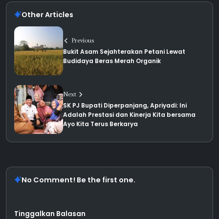
Other Articles
Previous
Bukit Asam Sejahterakan Petani Lewat
Budidaya Beras Merah Organik
Next
SK PJ Bupati Diperpanjang, Apriyadi: Ini
Adalah Prestasi dan Kinerja Kita bersama
Ayo Kita Terus Berkarya
No Comment! Be the first one.
Tinggalkan Balasan