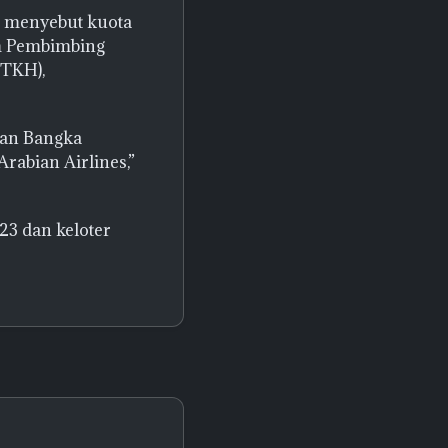
n menyebut kuota
im Pembimbing
(TKH),
dan Bangka
rabian Airlines,”
23 dan keloter