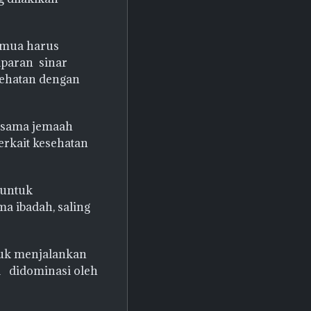
semua harus
aparan sinar
sehatan dengan
sesama jemaah
erkait kesehatan
 untuk
a ibadah, saling
uk menjalankan
ni didominasi oleh