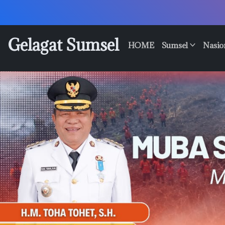
Skip
to
content
Gelagat Sumsel
HOME
Sumsel
Nasio
Media
Cyber