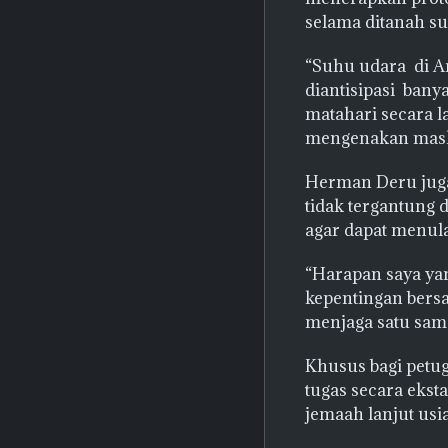
selama ditanah su
“Suhu udara di Ar
diantisipasi bany
matahari secara l
mengenakan maske
Herman Deru jug
tidak tergantung 
agar dapat menul
“Harapan saya yan
kepentingan bersa
menjaga satu sama
Khusus bagi pet
tugas secara ekst
jemaah lanjut usia