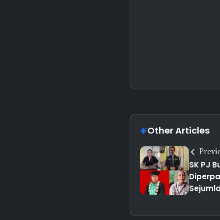
Other Articles
Previ
SK PJ B
Diperpa
Sejuml