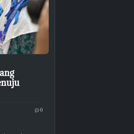
rang
enuju
0