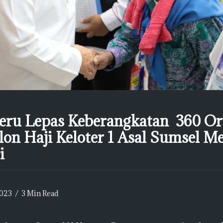
ru Lepas Keberangkatan 360 O
on Haji Keloter 1 Asal Sumsel M
i
2023
3 Min Read