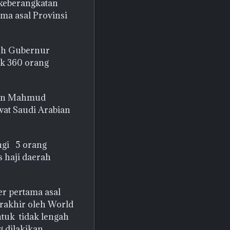
keberangkatan
ma asal Provinsi
leh Gubernur
ak 360 orang
ltan Mahmud
at Saudi Arabian
ingi 5 orang
s haji daerah
r pertama asal
rakhir oleh World
tuk tidak lengah
g dilakikan