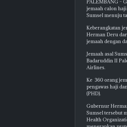
PALEMBANG – Gub
jemaah calon haji
Sumsel menuju ta
Keberangkatan je
Herman Deru dari
jemaah dengan da
Jemaah asal Sums
Badaruddin II Pa
Airlines.
Ke 360 orang jem
pengawas haji dan
(PHD).
Gubernur Herman 
Sumsel tersebut 
Health Organizat
menerapkan protok