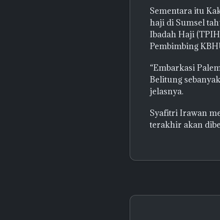
Sementara itu Ka
haji di Sumsel ta
Ibadah Haji (TPIH
Pembimbing KBHU,
“Embarkasi Palem
Belitung sebanyak
jelasnya.
Syafitri Irawan m
terakhir akan dib