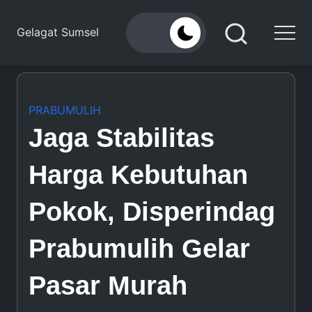
Skip
to
Gelagat Sumsel
content
Media
Cyber
PRABUMULIH
Jaga Stabilitas
Harga Kebutuhan
Pokok, Disperindag
Prabumulih Gelar
Pasar Murah