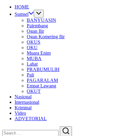
HOME
Sumsel
BANYUASIN
Palembang
Ogan Ilir
Ogan Komering Ilir
OKUS
OKU
Muara Enim
MUBA
Lahat
PRABUMULIH
Pali
PAGARALAM
Empat Lawang
OKUT
Nasional
Internasional
Kriminal
Video
ADVETORIAL
Close
Search