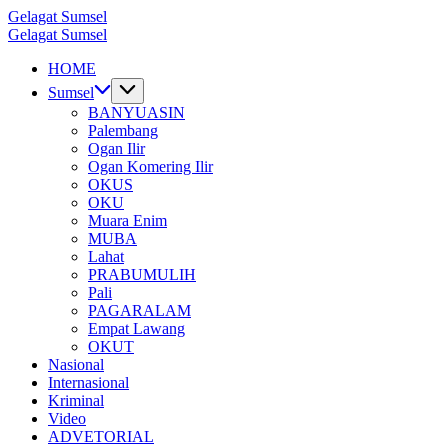
Skip
Gelagat Sumsel
to
Media
Gelagat Sumsel
content
Cyber
Media
HOME
Cyber
Sumsel
BANYUASIN
Palembang
Ogan Ilir
Ogan Komering Ilir
OKUS
OKU
Muara Enim
MUBA
Lahat
PRABUMULIH
Pali
PAGARALAM
Empat Lawang
OKUT
Nasional
Internasional
Kriminal
Video
ADVETORIAL