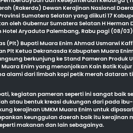
 Pemberdayaan dan Kesejahteraan Keluarga (T
erah (Rakerda) Dewan Kerajinan Nasional Daer
rovinsi Sumatera Selatan yang diikuti 17 Kabu
an oleh Gubernur Sumatera Selatan H Herman D
 Hotel Aryaduta Palembang, Rabu pagi (08/03)
s (Plt) Bupati Muara Enim Ahmad Usmarwi Kaff
an Plt Ketua Dekranasda Kabupaten Muara Enim 
langsung berkunjung ke Stand Pameran Produk 
Muara Enim yang menonjolkan Kain Batik Kujur
 alami dari limbah kopi petik merah dataran 
ati, kegiatan pameran seperti ini sangat baik s
ah atau bentuk kreasi dukungan dari pada ibu
ung kerajinan UMKM Muara Enim untuk dipasar
pankan keunggulan daerah baik itu kerajinan
seperti makanan dan lain sebagainya.