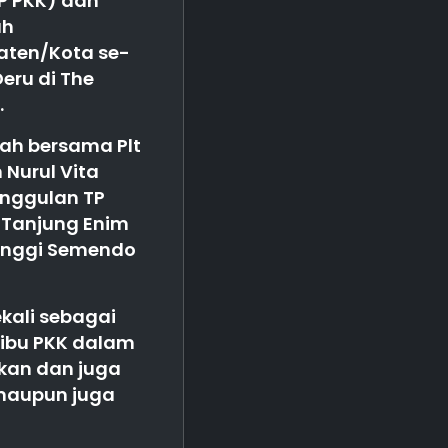
P PKK) dan
ah
paten/Kota se-
eru di The
.
ah bersama Plt
Nurul Vita
Unggulan TP
 Tanjung Enim
tinggi Semendo
ekali sebagai
-ibu PKK dalam
kan dan juga
 maupun juga