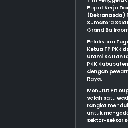
Tim Penggerak
Rapat Kerja Da
(Dekranasda) P
Sumatera Selat
Grand Ballroom
Pelaksana Tuga
Ketua TP PKK d
Utami Kaffah 
PKK Kabupaten 
dengan pewarna
Raya.
Menurut Plt bup
salah satu wad
rangka menduk
untuk mengede
sektor-sektor 