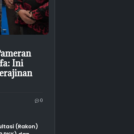
Pameran
a: Ini
erajinan
0
ltasi (Rakon)