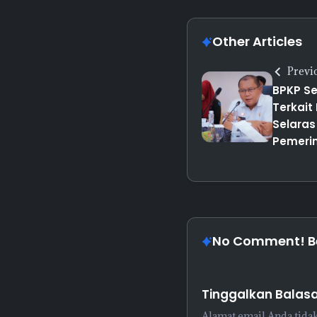
Other Articles
Previ
BPKP Se
Terkait
Selaras
Pemeri
No Comment! Be 
Tinggalkan Balas
Alamat email Anda tidak