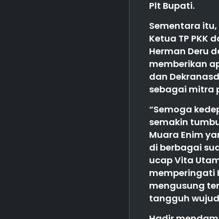
Plt Bupati.
Sementara itu,
Ketua TP PKK d
Herman Deru da
memberikan apr
dan Dekranasd
sebagai mitra
“Semoga kedep
semakin tumbu
Muara Enim ya
di berbagai su
ucap Vita Utam
memperingati 
mengusung tem
tangguh wujud
Hadir mendampi