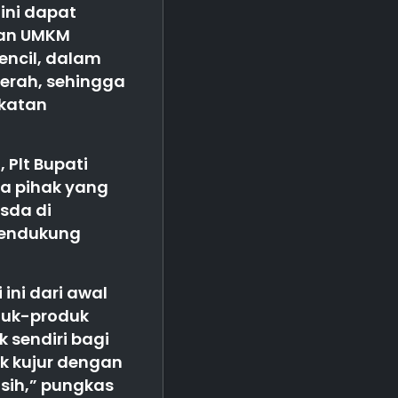
 ini dapat
gan UMKM
encil, dalam
erah, sehingga
gkatan
 Plt Bupati
a pihak yang
sda di
mendukung
ini dari awal
duk-produk
 sendiri bagi
ik kujur dengan
asih,” pungkas