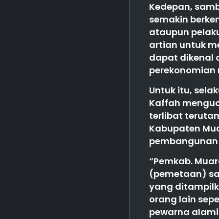
Kedepan, sambu
semakin berke
ataupun pelaku
artian untuk m
dapat dikenal
perekonomian 
Untuk itu, sel
Kaffah menguc
terlibat terut
Kabupaten Mua
pembangunan 
“Pemkab. Muara
(pemetaan) sa
yang ditampilk
orang lain sepe
pewarna alami 