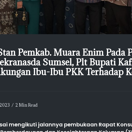
Stan Pemkab. Muara Enim Pada 
kranasda Sumsel, Plt Bupati Kaff
kungan Ibu-Ibu PKK Terhadap K
/2023
2 Min Read
sai mengikuti jalannya pembukaan Rapat Konsu