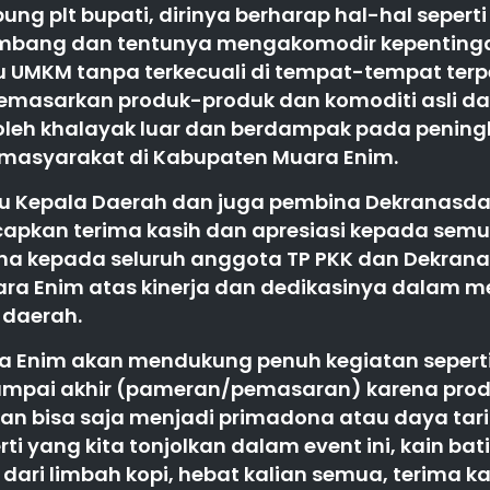
ng plt bupati, dirinya berharap hal-hal seperti
mbang dan tentunya mengakomodir kepentin
 UMKM tanpa terkecuali di tempat-tempat terp
emasarkan produk-produk dan komoditi asli da
 oleh khalayak luar dan berdampak pada penin
masyarakat di Kabupaten Muara Enim.
aku Kepala Daerah dan juga pembina Dekranasda,
apkan terima kasih dan apresiasi kepada semu
ama kepada seluruh anggota TP PKK dan Dekrana
ra Enim atas kinerja dan dedikasinya dalam 
daerah.
 Enim akan mendukung penuh kegiatan seperti 
mpai akhir (pameran/pemasaran) karena pro
an bisa saja menjadi primadona atau daya tarik
rti yang kita tonjolkan dalam event ini, kain bat
dari limbah kopi, hebat kalian semua, terima k