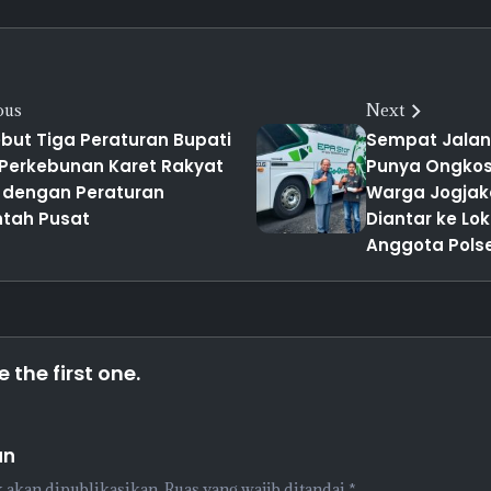
ous
Next
but Tiga Peraturan Bupati
Sempat Jalan 
 Perkebunan Karet Rakyat
Punya Ongkos 
 dengan Peraturan
Warga Jogjak
ntah Pusat
Diantar ke Lo
Anggota Polse
the first one.
an
 akan dipublikasikan.
Ruas yang wajib ditandai
*