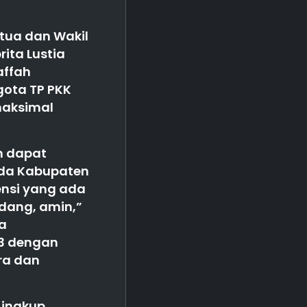
etua dan Wakil
ita Lustia
affah
gota TP PKK
maksimal
m dapat
sda Kabupaten
ensi yang ada
dang, amin,”
a
23 dengan
ra dan
Lingkup