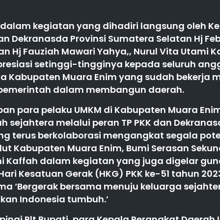
 dalam kegiatan yang dihadiri langsung oleh K
an Dekranasda Provinsi Sumatera Selatan Hj Febr
n Hj Fauziah Mawari Yahya,, Nurul Vita Utami K
esiasi setinggi-tingginya kepada seluruh ang
a Kabupaten Muara Enim yang sudah bekerja 
 pemerintah dalam membangun daerah.
an para pelaku UMKM di Kabupaten Muara Eni
h sejahtera melalui peran TP PKK dan Dekrana
ng terus berkolaborasi mengangkat segala pot
dut Kabupaten Muara Enim, Bumi Serasan Sekun
i Kaffah dalam kegiatan yang juga digelar gun
Hari Kesatuan Gerak (HKG) PKK ke-51 tahun 20
a ‘Bergerak bersama menuju keluarga sejahte
kan Indonesia tumbuh.’
ngi Plt Bupati, para Kepala Perangkat Daerah 