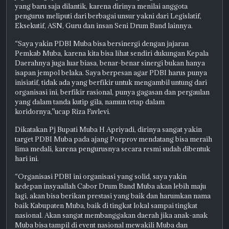
yang baru saja dilantik, karena dirinya menilai anggota
pengurus meliputi dari berbagai unsur yakni dari Legislatif,
Eksekutif, ASN, Guru dan insan Seni Drum Band lainnya.
“Saya yakin PDBI Muba bisa bersinergi dengan jajaran
Pemkab Muba, karena kita bisa lihat sendiri dukungan Kepala
Daerahnya juga luar biasa, benar-benar sinergi bukan hanya
isapan jempol belaka. Saya berpesan agar PDBI harus punya
inisiatif, tidak ada yang berfikir untuk mengambil untung dari
organisasi ini, berfikir rasional, punya gagasan dan pergaulan
yang dalam tanda kutip gila, namun tetap dalam
koridornya,”ucap Riza Favlevi.
Dikatakan Pj Bupati Muba H Apriyadi, dirinya sangat yakin
target PDBI Muba pada ajang Porprov mendatang bisa meraih
lima medali, karena pengurusnya secara resmi sudah dibentuk
hari ini.
“Organisasi PDBI ini organisasi yang solid, saya yakin
kedepan insyaallah Cabor Drum Band Muba akan lebih maju
lagi, akan bisa berikan prestasi yang baik dan harumkan nama
baik Kabupaten Muba, baik di tingkat lokal sampai tingkat
nasional. Akan sangat membanggakan daerah jika anak-anak
Muba bisa tampil di event nasional mewakili Muba dan