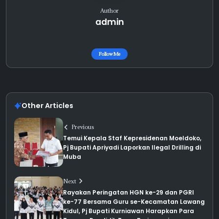
Author
admin
Follow Me
Other Articles
Previous
Temui Kepala Staf Kepresidenan Moeldoko,
Pj Bupati Apriyadi Laporkan Ilegal Drilling di
Muba
Next
Rayakan Peringatan HGN ke-29 dan PGRI
ke-77 Bersama Guru se-Kecamatan Lawang
Kidul, Pj Bupati Kurniawan Harapkan Para