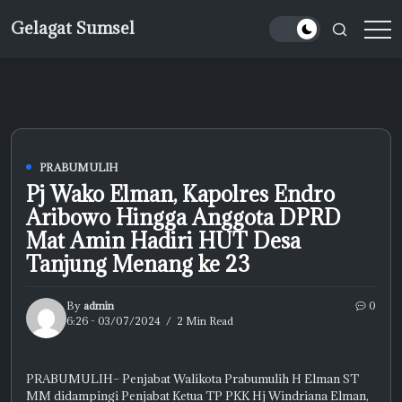
Skip
Gelagat Sumsel
to
Media
content
Cyber
PRABUMULIH
Pj Wako Elman, Kapolres Endro
Aribowo Hingga Anggota DPRD
Mat Amin Hadiri HUT Desa
Tanjung Menang ke 23
By
admin
0
6:26 - 03/07/2024
2 Min Read
PRABUMULIH– Penjabat Walikota Prabumulih H Elman ST
MM didampingi Penjabat Ketua TP PKK Hj Windriana Elman,