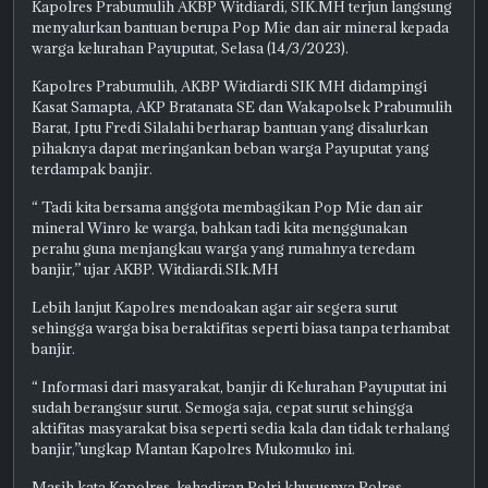
Kapolres Prabumulih AKBP Witdiardi, SIK.MH terjun langsung
menyalurkan bantuan berupa Pop Mie dan air mineral kepada
warga kelurahan Payuputat, Selasa (14/3/2023).
Kapolres Prabumulih, AKBP Witdiardi SIK MH didampingi
Kasat Samapta, AKP Bratanata SE dan Wakapolsek Prabumulih
Barat, Iptu Fredi Silalahi berharap bantuan yang disalurkan
pihaknya dapat meringankan beban warga Payuputat yang
terdampak banjir.
“ Tadi kita bersama anggota membagikan Pop Mie dan air
mineral Winro ke warga, bahkan tadi kita menggunakan
perahu guna menjangkau warga yang rumahnya teredam
banjir,” ujar AKBP. Witdiardi.SIk.MH
Lebih lanjut Kapolres mendoakan agar air segera surut
sehingga warga bisa beraktifitas seperti biasa tanpa terhambat
banjir.
“ Informasi dari masyarakat, banjir di Kelurahan Payuputat ini
sudah berangsur surut. Semoga saja, cepat surut sehingga
aktifitas masyarakat bisa seperti sedia kala dan tidak terhalang
banjir,”ungkap Mantan Kapolres Mukomuko ini.
Masih kata Kapolres, kehadiran Polri khususnya Polres