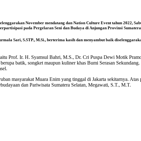
lenggarakan November mendatang dan Nation Culture Event tahun 2022, Sab
erpartisipasi pada Pergelaran Seni dan Budaya di Anjungan Provinsi Sumatera
rmala Sari, S.STP., M.Si., berterima kasih dan menyambut baik diselenggarakan
itu Prof. Ir. H. Syamsul Bahri, M.S., Dr. Cri Puspa Dewi Motik Pramon
if berupa batik, songket maupun kuliner khas Bumi Serasan Sekundang.
sel.
an masyarakat Muara Enim yang tinggal di Jakarta sekitarnya. Atas pa
ebudayaan dan Pariwisata Sumatera Selatan, Megawati, S.T., M.T.