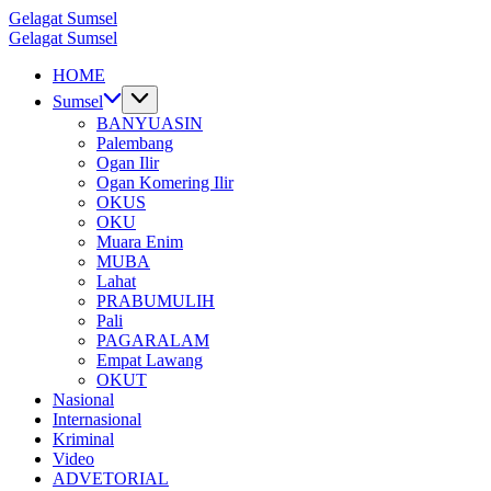
Skip
Gelagat Sumsel
to
Media
Gelagat Sumsel
content
Cyber
Media
HOME
Cyber
Sumsel
BANYUASIN
Palembang
Ogan Ilir
Ogan Komering Ilir
OKUS
OKU
Muara Enim
MUBA
Lahat
PRABUMULIH
Pali
PAGARALAM
Empat Lawang
OKUT
Nasional
Internasional
Kriminal
Video
ADVETORIAL