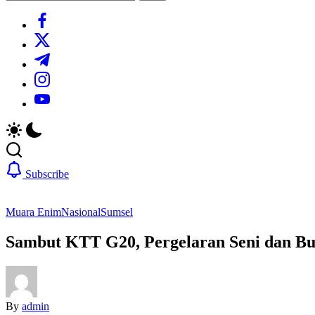
Search
https://www.facebook.com/
https://twitter.com/
https://t.me/
https://www.instagram.com/
https://youtube.com/
Subscribe
Muara Enim
Nasional
Sumsel
Sambut KTT G20, Pergelaran Seni dan B
By
admin