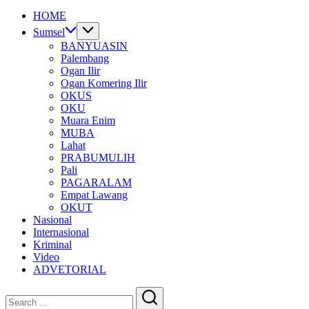
HOME
Sumsel
BANYUASIN
Palembang
Ogan Ilir
Ogan Komering Ilir
OKUS
OKU
Muara Enim
MUBA
Lahat
PRABUMULIH
Pali
PAGARALAM
Empat Lawang
OKUT
Nasional
Internasional
Kriminal
Video
ADVETORIAL
Close
Search