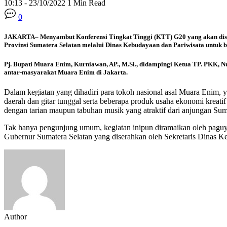
10:13 - 23/10/2022
1 Min Read
0
JAKARTA– Menyambut Konferensi Tingkat Tinggi (KTT) G20 yang akan dise
Provinsi Sumatera Selatan melalui Dinas Kebudayaan dan Pariwisata untuk b
Pj. Bupati Muara Enim, Kurniawan, AP., M.Si., didampingi Ketua TP. PKK, Nu
antar-masyarakat Muara Enim di Jakarta.
Dalam kegiatan yang dihadiri para tokoh nasional asal Muara Enim, ya
daerah dan gitar tunggal serta beberapa produk usaha ekonomi kreat
dengan tarian maupun tabuhan musik yang atraktif dari anjungan Sum
Tak hanya pengunjung umum, kegiatan inipun diramaikan oleh paguyub
Gubernur Sumatera Selatan yang diserahkan oleh Sekretaris Dinas K
Author