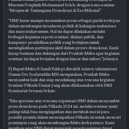
Museum Penghulu Mohammad Soleh, dengan tema seminar
“Menjawab Tantangann Demokrasi di Era Milenial”.
“HMI harus mampu memainkan peran sebagai garda terdepan
dalam membangun kesadaran politik di kalangan mahasiswa
dan masyarakat umum. Hal ini dapat dilakukan melalui
berbagai kegiatan seperti seminar, diskusi publik, dan
kampanye pendidikan politik yang bertujuan untuk
meningkatkan partisipasi aktif dalam proses demokrasi. Kami
harap bantuan dan dukungan dari Pemkab Muba agar kegiatan
seminar ini dapat berjalan dengan lancar dan sukses,”jelasnya.
Pj Bupati Muba H Sandi Fahlepi diwakili Asisten Administrasi
Umum Drs Syafaruddin MSi mengatakan, Pemkab Muba
menyambut baik dan siap mendukung atas rencana kegiatan
Seminar Pilkada Damai yang akan dilaksanakan oleh HMI
Komisariat Serasan Sekate.
“Kita apresiasi atas rencana organisasi HMI dalam menyambut
pesta demokrasi pada Pilkada 2024 ini, melalui seminar nanti
paling tidak bisa mengingatkan dan merubah moral para
pemilih pemula dalam menempatkan Pilkada ini untuk mencari
pemimpin yang akan membangun Muba kedepannya. Kami
ingatkan agar HMI dapat mengajak peserta seminar dapat