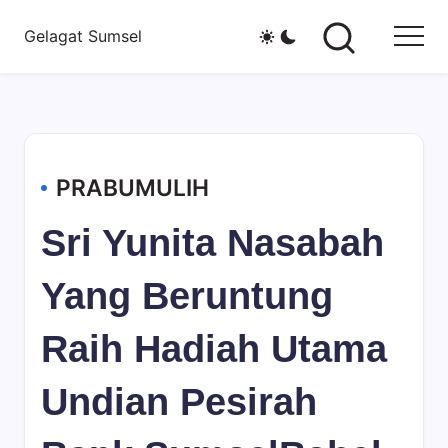
Skip
Gelagat Sumsel
to
Media
content
Cyber
PRABUMULIH
Sri Yunita Nasabah
Yang Beruntung
Raih Hadiah Utama
Undian Pesirah