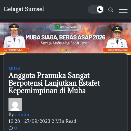
Skip
Gelagat Sumsel
to
Media
content
Cyber
MUBA
Anggota Pramuka Sangat
Berpotensi Lanjutkan Estafet
Kepemimpinan di Muba
By
admin
10:28 - 27/09/2023
2 Min Read
0