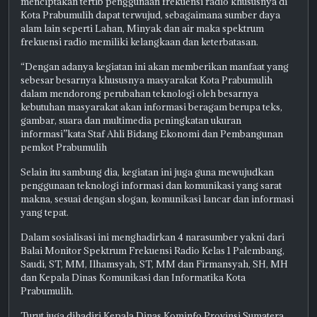
menciptakan tertib penggunaan frekuensi radio khususnya di
Kota Prabumulih dapat terwujud, sebagaimana sumber daya
alam lain seperti Lahan, Minyak dan air maka spektrum
frekuensi radio memiliki kelangkaan dan keterbatasan.
“Dengan adanya kegiatan ini akan memberikan manfaat yang
sebesar besarnya khususnya masyarakat Kota Prabumulih
dalam mendorong perubahan teknologi oleh besarnya
kebutuhan masyarakat akan informasi beragam berupa teks,
gambar, suara dan multimedia peningkatan ukuran
informasi”kata Staf Ahli Bidang Ekonomi dan Pembangunan
pemkot Prabumulih
Selain itu sambung dia, kegiatan ini juga guna mewujudkan
penggunaan teknologi informasi dan komunikasi yang sarat
makna, sesuai dengan slogan, komunikasi lancar dan informasi
yang tepat.
Dalam sosialisasi ini menghadirkan 4 narasumber yakni dari
Balai Monitor Spektrum Frekuensi Radio Kelas 1 Palembang,
Saudi, ST, MM, Ilhamsyah, ST, MM dan Firmansyah, SH, MH
dan Kepala Dinas Komunikasi dan Informatika Kota
Prabumulih.
Turut juga dihadiri Kepala Dinas Kominfo Provinsi Sumatera