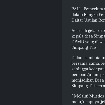
PALI– Pemerinta 
dalam Rangka Pen
Daftar Usulan Re
Acara di gelar di
kepala desa Simpan
DPMD yang di wak
Simpang Tais.
Dalam sambutanny
bersama-sama, be
sehingga kedepann
pembangunan, pem
menjadikan Desa S
Simpang Tais ter
” Melalui Musdes
maju,”ucapnya.(jek