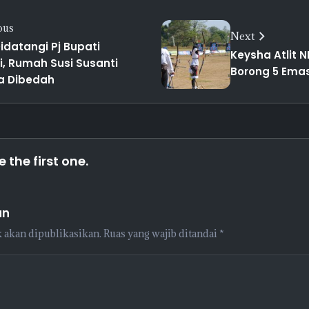
ous
Next
idatangi Pj Bupati
Keysha Atlit 
i, Rumah Susi Susanti
Borong 5 Ema
a Dibedah
the first one.
an
 akan dipublikasikan.
Ruas yang wajib ditandai
*