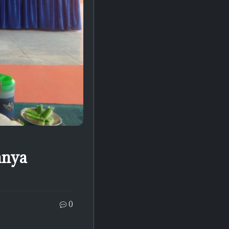
anya
0