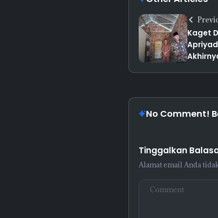
Previ
Kaget D
Apriyad
Akhirny
No Comment! Be 
Tinggalkan Balas
Alamat email Anda tidak