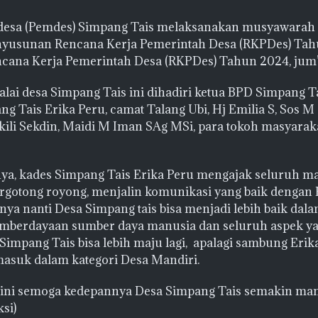
desa (Pemdes) Simpang Tais melaksanakan musyawarah
yusunan Rencana Kerja Pemerintah Desa (RKPDes) Tah
ncana Kerja Pemerintah Desa (RKPDes) Tahun 2024, jum’
 balai desa Simpang Tais ini dihadiri ketua BPD Simpang T
g Tais Erika Peru, camat Talang Ubi, Hj Emilia S, Sos M 
ili Sekdin, Maidi M Iman SAg MSi, para tokoh masyaraka
a, kades Simpang Tais Erika Peru mengajak seluruh m
rgotong royong, menjalin komunikasi yang baik dengan 
ya nanti Desa Simpang tais bisa menjadi lebih baik dalam
berdayaan sumber daya manusia dan seluruh aspek ya
impang Tais bisa lebih maju lagi, apalagi sambung Erika
masuk dalam kategori Desa Mandiri.
 ini semoga kedepannya Desa Simpang Tais semakin man
si)