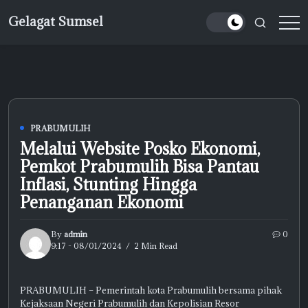
Skip
Gelagat Sumsel
to
Media
content
Cyber
PRABUMULIH
Melalui Website Posko Ekonomi,
Pemkot Prabumulih Bisa Pantau
Inflasi, Stunting Hingga
Penanganan Ekonomi
By
admin
0
9:17 - 08/01/2024
2 Min Read
PRABUMULIH – Pemerintah kota Prabumulih bersama pihak
Kejaksaan Negeri Prabumulih dan Kepolisian Resor