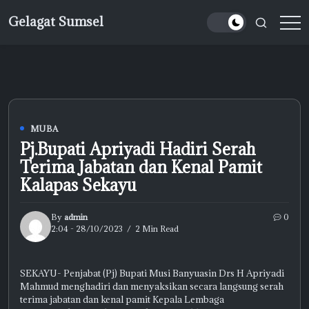
Skip
Gelagat Sumsel
to
Media
content
Cyber
MUBA
Pj.Bupati Apriyadi Hadiri Serah
Terima Jabatan dan Kenal Pamit
Kalapas Sekayu
By
admin
0
2:04 - 28/10/2023
2 Min Read
SEKAYU- Penjabat (Pj) Bupati Musi Banyuasin Drs H Apriyadi
Mahmud menghadiri dan menyaksikan secara langsung serah
terima jabatan dan kenal pamit Kepala Lembaga