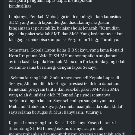
dari para penghuni lapas dapat menciptakan
kondusifitas
Lanjutnya, Pemkab Muba juga telah meningkatkan kapasitas
SDM yang ada di lapas, dengan diadakannya kegiatan
keagamaan seperti tahfiz, belajar sholat jenazah. “Kemudian
juga ada paket sekolah SMP dan SMA. Yang kedepannya akan
kita gagas untuk bisa sampai ke Perguruan Tinggi,” urainya.
Sementara, Kepala Lapas Kelas II B Sekayu yang lama Ronald
Heru Praptama AMd IP SH MH menyampaikan ungkapan
terima kasih kepada Pemkab Muba dan forkopimda yang telah
bersama-sama bersinergi dengan lapas Sekayu.
“Selama kurang lebih 2 tahun saya menjadi Kepala Lapas di
Sekayu, Alhamdulillah berbagai prestasi telah kita dapatkan.
Kemudian program tahfiz dan sekolah paket SMP dan SMA
yang telah di inisiasi oleh Pj Bupati Apriyadi semuanya
berjalan dengan lancar. Saya sebetulnya sangat nyaman di
Muba ini. Untuk itu, saya juga minta maaf jika ada salah khilaf
saya selama bertugas di Musi Banyuasin,” tuturnya.
Kepala Lapas yang baru Kelas II B Sekayu Yosep Leonard
Sihombing SH MH mengatakan, dirinya siap untuk
mempertahankan dan meningkatkan prestasi yang telah ada di