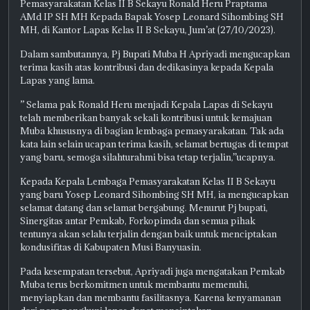
Pemasyarakatan Kelas II B Sekayu Ronald Heru Praptama
AMd IP SH MH Kepada Bapak Yosep Leonard Sihombing SH
MH, di Kantor Lapas Kelas II B Sekayu, Jum’at (27/10/2023).
Dalam sambutannya, Pj Bupati Muba H Apriyadi mengucapkan
terima kasih atas kontribusi dan dedikasinya kepada Kepala
Lapas yang lama.
” Selama pak Ronald Heru menjadi Kepala Lapas di Sekayu
telah memberikan banyak sekali kontribusi untuk kemajuan
Muba khususnya di bagian lembaga pemasyarakatan. Tak ada
kata lain selain ucapan terima kasih, selamat bertugas di tempat
yang baru, semoga silahturahmi bisa tetap terjalin,”ucapnya.
Kepada Kepala Lembaga Pemasyarakatan Kelas II B Sekayu
yang baru Yosep Leonard Sihombing SH MH, ia mengucapkan
selamat datang dan selamat bergabung. Menurut Pj bupati,
Sinergitas antar Pemkab, Forkopimda dan semua pihak
tentunya akan selalu terjalin dengan baik untuk menciptakan
kondusifitas di Kabupaten Musi Banyuasin.
Pada kesempatan tersebut, Apriyadi juga mengatakan Pemkab
Muba terus berkomitmen untuk membantu memenuhi,
menyiapkan dan membantu fasilitasnya. Karena kenyamanan