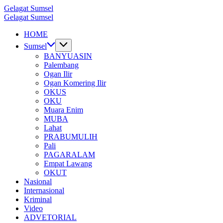
Skip
Gelagat Sumsel
to
Media
Gelagat Sumsel
content
Cyber
Media
HOME
Cyber
Sumsel
BANYUASIN
Palembang
Ogan Ilir
Ogan Komering Ilir
OKUS
OKU
Muara Enim
MUBA
Lahat
PRABUMULIH
Pali
PAGARALAM
Empat Lawang
OKUT
Nasional
Internasional
Kriminal
Video
ADVETORIAL