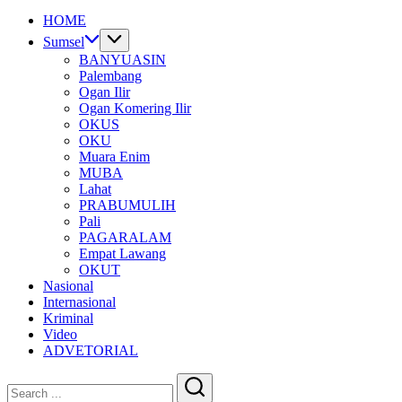
HOME
Sumsel
BANYUASIN
Palembang
Ogan Ilir
Ogan Komering Ilir
OKUS
OKU
Muara Enim
MUBA
Lahat
PRABUMULIH
Pali
PAGARALAM
Empat Lawang
OKUT
Nasional
Internasional
Kriminal
Video
ADVETORIAL
Close
Search