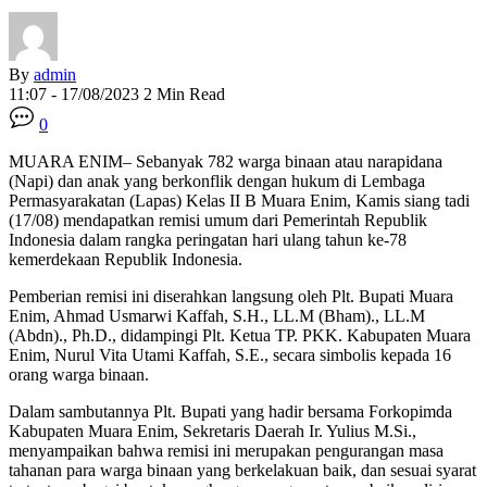
By
admin
11:07 - 17/08/2023
2 Min Read
0
MUARA ENIM– Sebanyak 782 warga binaan atau narapidana
(Napi) dan anak yang berkonflik dengan hukum di Lembaga
Permasyarakatan (Lapas) Kelas II B Muara Enim, Kamis siang tadi
(17/08) mendapatkan remisi umum dari Pemerintah Republik
Indonesia dalam rangka peringatan hari ulang tahun ke-78
kemerdekaan Republik Indonesia.
Pemberian remisi ini diserahkan langsung oleh Plt. Bupati Muara
Enim, Ahmad Usmarwi Kaffah, S.H., LL.M (Bham)., LL.M
(Abdn)., Ph.D., didampingi Plt. Ketua TP. PKK. Kabupaten Muara
Enim, Nurul Vita Utami Kaffah, S.E., secara simbolis kepada 16
orang warga binaan.
Dalam sambutannya Plt. Bupati yang hadir bersama Forkopimda
Kabupaten Muara Enim, Sekretaris Daerah Ir. Yulius M.Si.,
menyampaikan bahwa remisi ini merupakan pengurangan masa
tahanan para warga binaan yang berkelakuan baik, dan sesuai syarat