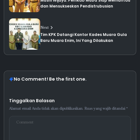
Musni Wijaya: Pemkab Muba Siap Memantau
dan Mensukseskan Pendistrubusian
Next
Tim KPK Datangi Kantor Kades Muara Gula
Baru Muara Enim, Ini Yang Dilakukan
No Comment! Be the first one.
Tinggalkan Balasan
Alamat email Anda tidak akan dipublikasikan.
Ruas yang wajib ditandai
*