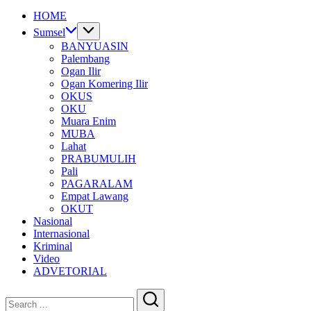
HOME
Sumsel
BANYUASIN
Palembang
Ogan Ilir
Ogan Komering Ilir
OKUS
OKU
Muara Enim
MUBA
Lahat
PRABUMULIH
Pali
PAGARALAM
Empat Lawang
OKUT
Nasional
Internasional
Kriminal
Video
ADVETORIAL
Close
Search