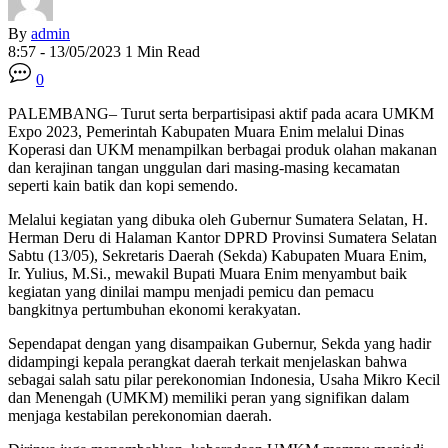
By
admin
8:57 - 13/05/2023
1 Min Read
0
PALEMBANG– Turut serta berpartisipasi aktif pada acara UMKM
Expo 2023, Pemerintah Kabupaten Muara Enim melalui Dinas
Koperasi dan UKM menampilkan berbagai produk olahan makanan
dan kerajinan tangan unggulan dari masing-masing kecamatan
seperti kain batik dan kopi semendo.
Melalui kegiatan yang dibuka oleh Gubernur Sumatera Selatan, H.
Herman Deru di Halaman Kantor DPRD Provinsi Sumatera Selatan
Sabtu (13/05), Sekretaris Daerah (Sekda) Kabupaten Muara Enim,
Ir. Yulius, M.Si., mewakil Bupati Muara Enim menyambut baik
kegiatan yang dinilai mampu menjadi pemicu dan pemacu
bangkitnya pertumbuhan ekonomi kerakyatan.
Sependapat dengan yang disampaikan Gubernur, Sekda yang hadir
didampingi kepala perangkat daerah terkait menjelaskan bahwa
sebagai salah satu pilar perekonomian Indonesia, Usaha Mikro Kecil
dan Menengah (UMKM) memiliki peran yang signifikan dalam
menjaga kestabilan perekonomian daerah.