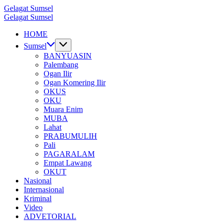
Skip
Gelagat Sumsel
to
Media
Gelagat Sumsel
content
Cyber
Media
HOME
Cyber
Sumsel
BANYUASIN
Palembang
Ogan Ilir
Ogan Komering Ilir
OKUS
OKU
Muara Enim
MUBA
Lahat
PRABUMULIH
Pali
PAGARALAM
Empat Lawang
OKUT
Nasional
Internasional
Kriminal
Video
ADVETORIAL