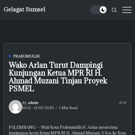
Skip
Gelagat Sumsel
to
Media
content
Cyber
PRABUMULIH
Wako Arlan Turut Dampingi
Kunjungan Ketua MPR RI H.
Ahmad Muzani Tinjau Proyek
PSMEL
By
admin
0
10:12 - 11/05/2026
1 Min Read
PALEMBANG — Wali Kota Prabumulih H. Arlan menerima
kunjungan kerja Ketua MPR RI H. Ahmad Muzani, S.Sos ke Kota