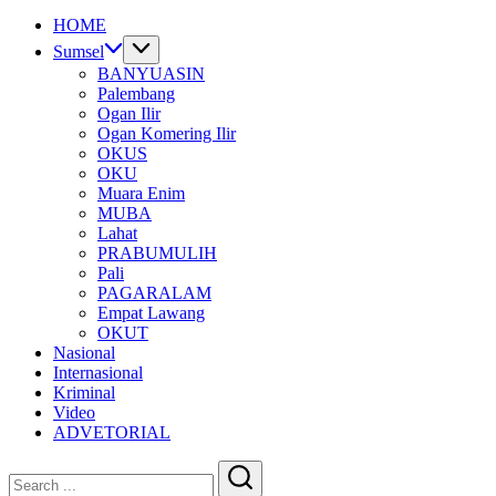
HOME
Sumsel
BANYUASIN
Palembang
Ogan Ilir
Ogan Komering Ilir
OKUS
OKU
Muara Enim
MUBA
Lahat
PRABUMULIH
Pali
PAGARALAM
Empat Lawang
OKUT
Nasional
Internasional
Kriminal
Video
ADVETORIAL
Close
Search